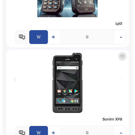
الثريا
+
-
Sonim XP8
+
-