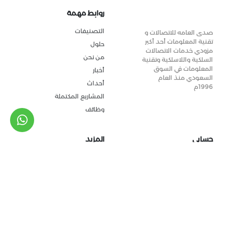
روابط مهمة
التصنيفات
صدى العامه للاتصالات و
تقنية المعلومات أحد أكبر
حلول
مزودي خدمات الاتصالات
من نحن
السلكية واللاسلكية وتقنية
المعلومات في السوق
أخبار
السعودي منذ العام
أحداث
1996م
المشاريع المكتملة
وظائف
حسابي
المزيد
تسجيل الدخول
المتجر
التسجيل
سياسة الشركة
© جميع الحقوق محفوظة
صدى العامة للاتصالات وتقنية المعلومات
2026